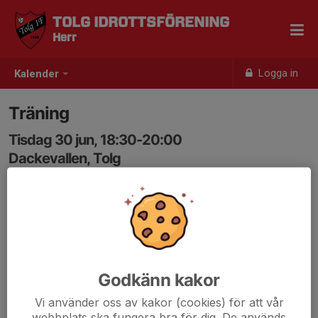
TOLG IDROTTSFÖRENING
Herr
Logga in
Kalender
Träning
Tisdag 30 jun, 18:30-20:00
Dackevallen, Tolg
Samling: 18:15
Godkänn kakor
Vi använder oss av kakor (cookies) för att vår
webbplats ska fungera bra för dig. De används