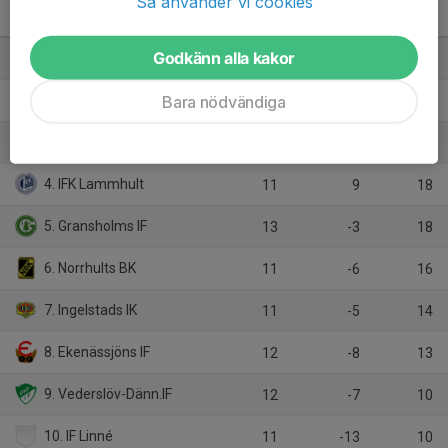
Så använder vi cookies
Div 5 Mellersta Herr
M
+/-
P
Godkänn alla kakor
1. Bäckseda IF
12
19
26
Bara nödvändiga
2. Wexiö FK
12
13
25
3. Hvetlanda GIF
12
10
24
4. IFK Lammhult
11
9
18
5. Gransholms IF
13
-3
18
6. Norrhults BK
11
-6
16
7. Ingelstads IK
11
-5
14
8. Ekenässjöns IF
12
-8
13
9. Vederslöv-Dänn.IF
12
-7
10
10. IF Linné
11
-13
10