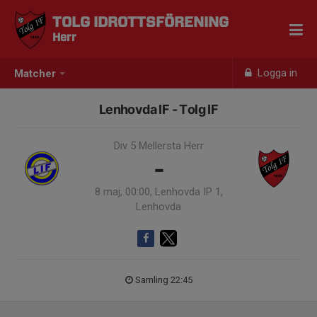
TOLG IDROTTSFÖRENING
Herr
Logga in
Matcher
Lenhovda IF - Tolg IF
Div 5 Mellersta Herr
-
8 maj, 00:00, Lenhovda IP 1,
Lenhovda
Samling 22:45