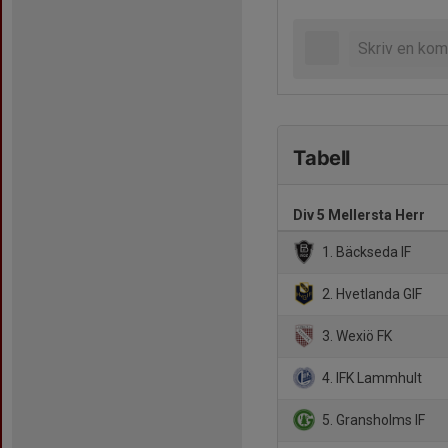
Tabell
Div 5 Mellersta Herr
1. Bäckseda IF
2. Hvetlanda GIF
3. Wexiö FK
4. IFK Lammhult
5. Gransholms IF