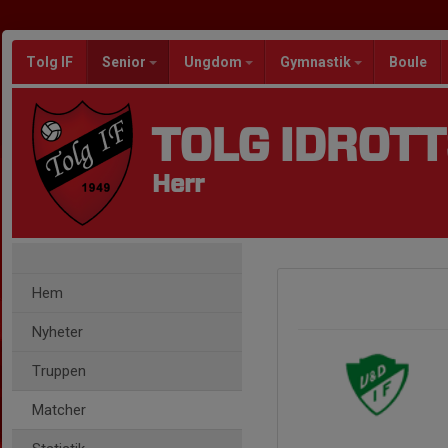
Tolg IF
Senior
Ungdom
Gymnastik
Boule
TOLG IDROT
Herr
Hem
Nyheter
Truppen
Matcher