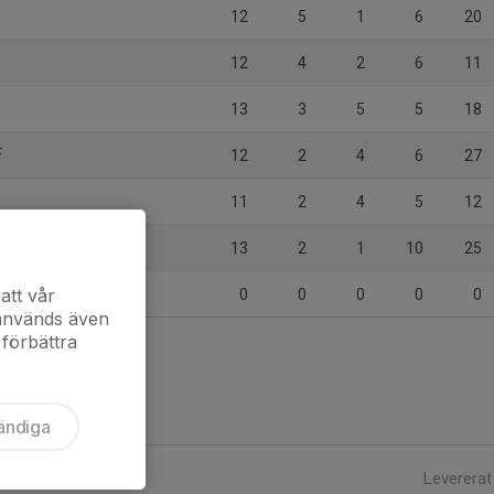
12
5
1
6
20
12
4
2
6
11
13
3
5
5
18
F
12
2
4
6
27
11
2
4
5
12
13
2
1
10
25
att vår
0
0
0
0
0
 används även
 förbättra
ändiga
Levererat