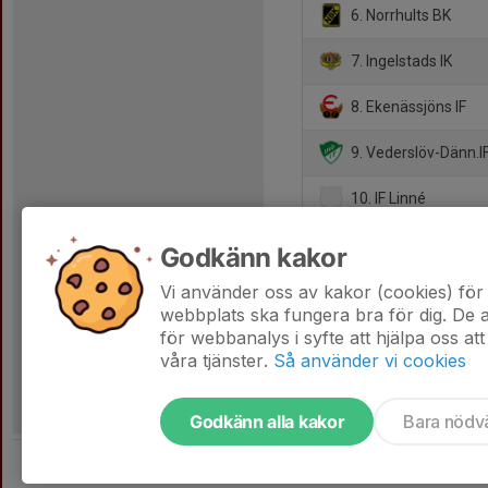
6. Norrhults BK
7. Ingelstads IK
8. Ekenässjöns IF
9. Vederslöv-Dänn.I
10. IF Linné
11. Tolgs IF
Godkänn kakor
12. Lenhovda IF
Vi använder oss av kakor (cookies) för 
webbplats ska fungera bra för dig. De
för webbanalys i syfte att hjälpa oss att
våra tjänster.
Så använder vi cookies
Godkänn alla kakor
Bara nödv
Tjäna pengar till laget