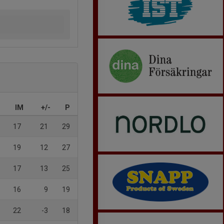
IM
+/-
P
17
21
29
19
12
27
17
13
25
16
9
19
22
-3
18