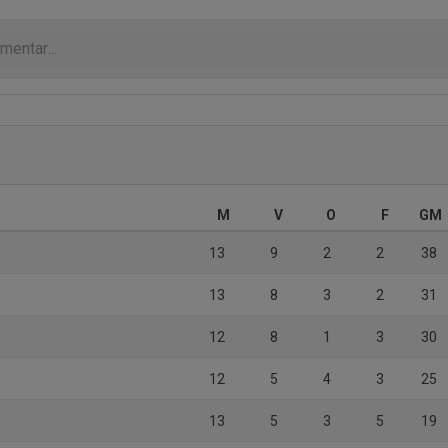
M
V
O
F
GM
13
9
2
2
38
13
8
3
2
31
12
8
1
3
30
12
5
4
3
25
13
5
3
5
19