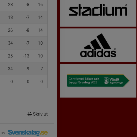
28
-8
16
18
-7
14
26
-8
14
34
-7
10
25
-13
10
34
-9
7
0
0
0
Skriv ut
 av