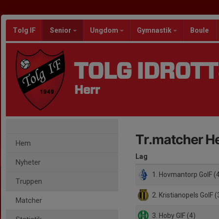
Tolg IF
Senior
Ungdom
Gymnastik
Boule
TOLG IDROT
Herr
Tr.matcher He
Hem
Lag
Nyheter
1. Hovmantorp GoIF (
Truppen
2. Kristianopels GoIF (
Matcher
3. Hoby GIF (4)