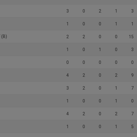
3
0
2
1
3
1
0
0
1
1
 (B)
2
2
0
0
15
1
0
1
0
3
0
0
0
0
0
4
2
0
2
9
3
2
0
1
7
1
0
0
1
0
4
2
0
2
7
1
0
0
1
5