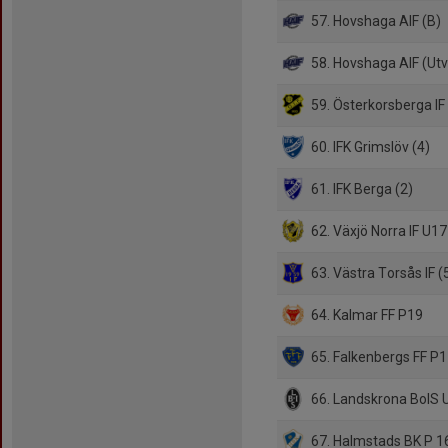
57. Hovshaga AIF (B)
58. Hovshaga AIF (Ut
59. Österkorsberga IF 
60. IFK Grimslöv (4)
61. IFK Berga (2)
62. Växjö Norra IF U17
63. Västra Torsås IF (
64. Kalmar FF P19
65. Falkenbergs FF P
66. Landskrona BoIS 
67. Halmstads BK P 1