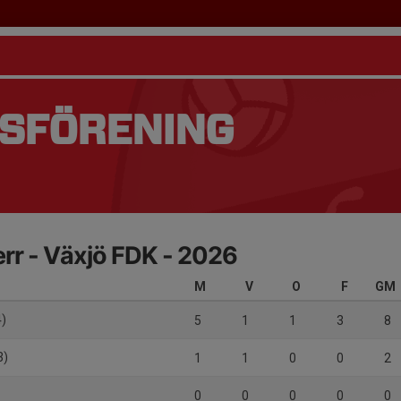
TSFÖRENING
rr - Växjö FDK - 2026
M
V
O
F
GM
4)
5
1
1
3
8
3)
1
1
0
0
2
0
0
0
0
0