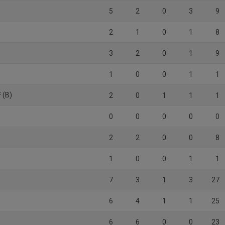
5
2
0
3
9
2
1
0
1
8
3
2
0
1
9
1
0
0
1
1
 (B)
2
0
1
1
1
0
0
0
0
0
2
2
0
0
8
1
0
0
1
1
7
3
1
3
27
6
4
1
1
25
6
6
0
0
23