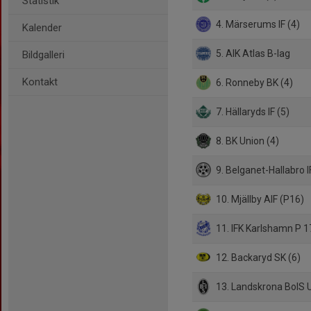
Statistik
4. Märserums IF (4)
Kalender
5. AIK Atlas B-lag
Bildgalleri
Kontakt
6. Ronneby BK (4)
7. Hällaryds IF (5)
8. BK Union (4)
9. Belganet-Hallabro I
10. Mjällby AIF (P16)
11. IFK Karlshamn P 1
12. Backaryd SK (6)
13. Landskrona BoIS 