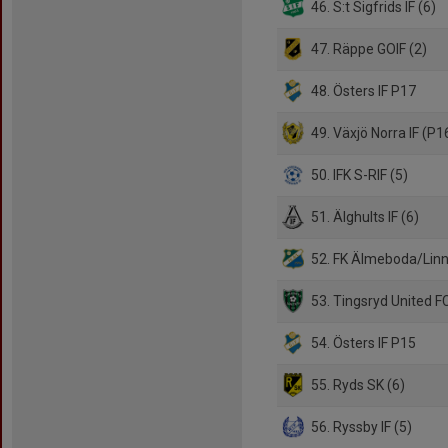
46. S:t Sigfrids IF (6)
47. Räppe GOIF (2)
48. Östers IF P17
49. Växjö Norra IF (P1
50. IFK S-RIF (5)
51. Älghults IF (6)
52. FK Älmeboda/Linn
53. Tingsryd United FC
54. Östers IF P15
55. Ryds SK (6)
56. Ryssby IF (5)