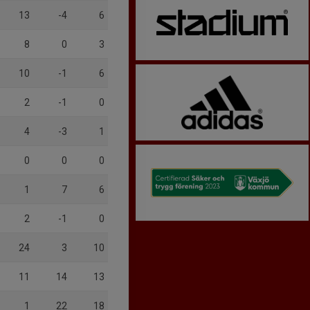
13
-4
6
8
0
3
10
-1
6
2
-1
0
4
-3
1
0
0
0
1
7
6
2
-1
0
24
3
10
11
14
13
1
22
18