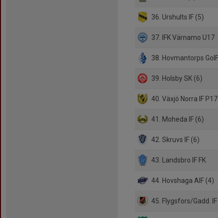
36. Urshults IF (5)
37. IFK Värnamo U17
38. Hovmantorps GoIF
39. Holsby SK (6)
40. Växjö Norra IF P17
41. Moheda IF (6)
42. Skruvs IF (6)
43. Landsbro IF FK
44. Hovshaga AIF (4)
45. Flygsfors/Gadd. IF