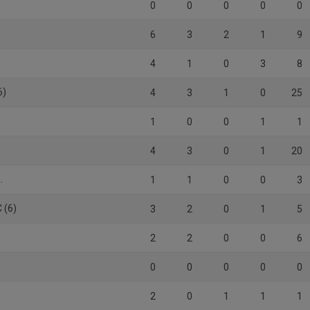
0
0
0
0
0
6
3
2
1
9
4
1
0
3
8
6)
4
3
1
0
25
1
0
0
1
1
4
3
0
1
20
.
1
1
0
0
3
 (6)
3
2
0
1
5
2
2
0
0
6
0
0
0
0
0
2
0
1
1
1