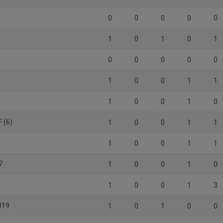
0
0
0
0
0
1
0
1
0
1
0
0
0
0
0
1
0
0
1
1
1
0
0
1
0
F (6)
1
0
0
1
1
1
0
0
1
1
7
1
0
0
1
0
1
0
0
1
3
U19
1
0
1
0
0