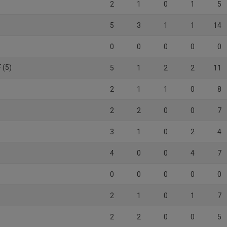
2
1
0
1
5
5
3
1
1
14
0
0
0
0
0
 (5)
5
1
2
2
11
2
1
1
0
8
2
2
0
0
7
3
1
0
2
4
4
0
0
4
7
0
0
0
0
0
2
1
0
1
7
2
2
0
0
5