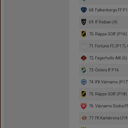
68. Falkenbergs FF P
69. IF Rejban (4)
70. Räppe GOIF (P16)
71. Fortune FC (P17),
72. Fagerhults AIK (6)
73. Östers IF P16
74. IFK Värnamo (P17
75. Räppe GOIF (P18)
76. Värnamo Södra FF
77. FK Karlskrona U19