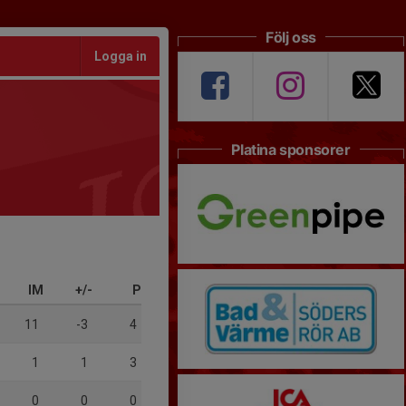
Följ oss
Logga in
Platina sponsorer
IM
+/-
P
11
-3
4
1
1
3
0
0
0