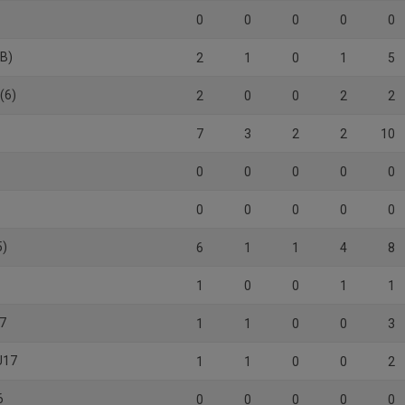
0
0
0
0
0
vB)
2
1
0
1
5
(6)
2
0
0
2
2
7
3
2
2
10
0
0
0
0
0
0
0
0
0
0
5)
6
1
1
4
8
1
0
0
1
1
17
1
1
0
0
3
U17
1
1
0
0
2
6
0
0
0
0
0