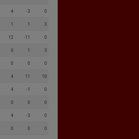
4
-3
0
1
1
3
12
-11
0
0
1
3
0
0
0
4
11
10
4
-1
0
0
0
0
4
-3
0
0
0
0