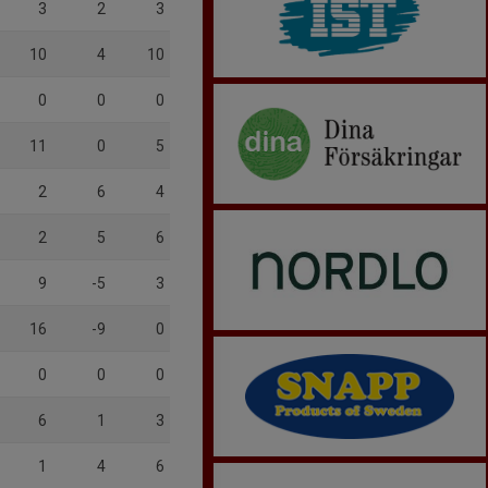
3
2
3
10
4
10
0
0
0
11
0
5
2
6
4
2
5
6
9
-5
3
16
-9
0
0
0
0
6
1
3
1
4
6