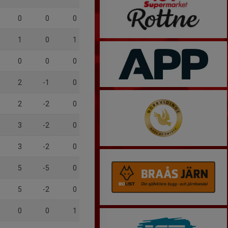
0
0
0
1
0
1
0
0
0
2
-1
0
2
-2
0
3
-2
0
3
-2
0
5
-5
0
5
-2
0
0
0
1