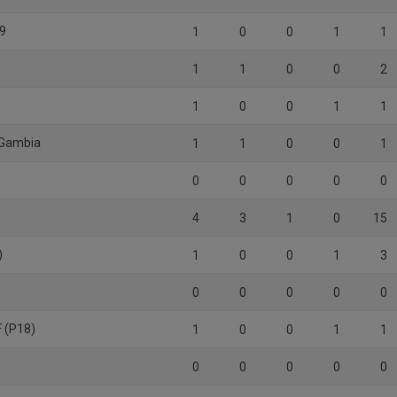
19
1
0
0
1
1
1
1
0
0
2
1
0
0
1
1
 Gambia
1
1
0
0
1
0
0
0
0
0
4
3
1
0
15
)
1
0
0
1
3
0
0
0
0
0
 (P18)
1
0
0
1
1
0
0
0
0
0