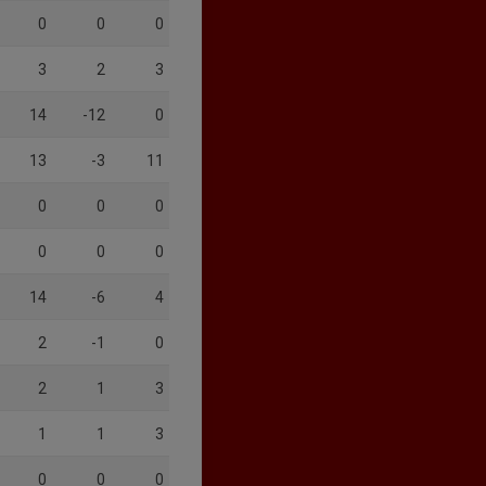
0
0
0
3
2
3
14
-12
0
13
-3
11
0
0
0
0
0
0
14
-6
4
2
-1
0
2
1
3
1
1
3
0
0
0