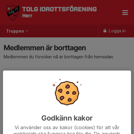
TOLG IDROTTSFÖRENING
Herr
Logga in
Truppen
Medlemmen är borttagen
Medlemmen du försöker nå är borttagen från hemsidan.
Godkänn kakor
Vi använder oss av kakor (cookies) för att vår
webbplats ska fungera bra för dig. De används