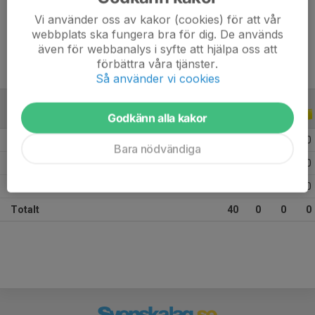
Vi använder oss av kakor (cookies) för att vår
Ålder
31 år
webbplats ska fungera bra för dig. De används
även för webbanalys i syfte att hjälpa oss att
förbättra våra tjänster.
Så använder vi cookies
ALLA SERIER
ALLA ÅR
Godkänn alla kakor
2026
7
0
0
0
Bara nödvändiga
2025
17
0
0
0
2024
16
0
0
0
Totalt
40
0
0
0