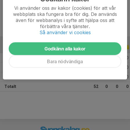
Vi använder oss av kakor (cookies) för att vår
Ålder
26 år
webbplats ska fungera bra för dig. De används
även för webbanalys i syfte att hjälpa oss att
förbättra våra tjänster.
Så använder vi cookies
ALLA SERIER
ALLA ÅR
Godkänn alla kakor
2026
13
0
0
0
Bara nödvändiga
2025
23
0
0
0
2024
16
0
0
0
Totalt
52
0
0
0