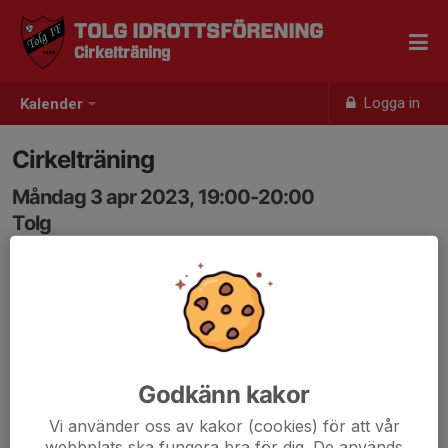
TOLG IDROTTSFÖRENING
Cirkelträning
Logga in
Kalender
Cirkelträning
Måndag 3 apr 2023, 19:00-20:00
Tolg
Samling: 19:00, Tolg
Godkänn kakor
Vi använder oss av kakor (cookies) för att vår
webbplats ska fungera bra för dig. De används