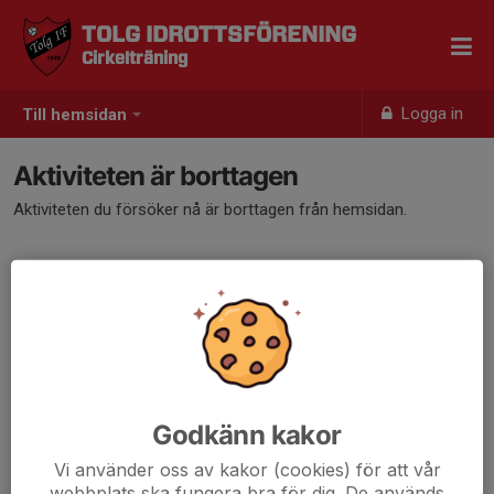
TOLG IDROTTSFÖRENING
Cirkelträning
Logga in
Till hemsidan
Aktiviteten är borttagen
Aktiviteten du försöker nå är borttagen från hemsidan.
Godkänn kakor
Vi använder oss av kakor (cookies) för att vår
webbplats ska fungera bra för dig. De används