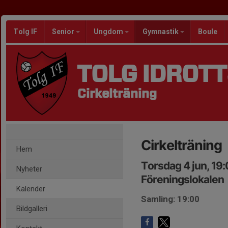
Tolg IF
Senior
Ungdom
Gymnastik
Boule
TOLG IDROT
Cirkelträning
Cirkelträning
Hem
Torsdag 4 jun, 19
Nyheter
Föreningslokalen
Kalender
Samling: 19:00
Bildgalleri