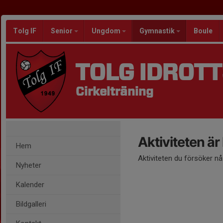
Tolg IF
Senior
Ungdom
Gymnastik
Boule
TOLG IDROT
Cirkelträning
Aktiviteten är
Hem
Aktiviteten du försöker n
Nyheter
Kalender
Bildgalleri