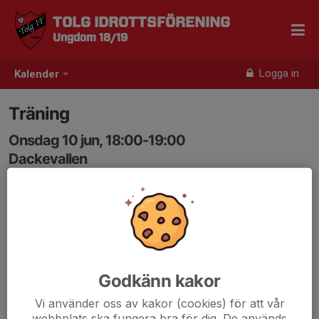
TOLG IDROTTSFÖRENING
Ungdom 18/19
Logga in
Kalender
Träning
Onsdag 10 jun, 18:00-19:00
Dackevallen
Samling: 18:00
Godkänn kakor
Vi använder oss av kakor (cookies) för att vår
webbplats ska fungera bra för dig. De används