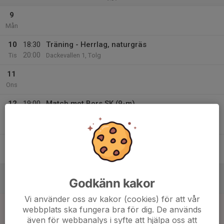
9
Mån
10
18:30
Träning - Herrlag, naturgräs
20:00
Tis
Dackevallen 1, Tolg
11
Ons
12
19:00
Match mot Bors SK (9-m)
21:00
Tor
Utv B Alvesta
Norregårds IP 1, Värnamo
13
Fre
14
Godkänn kakor
Lör
Vi använder oss av kakor (cookies) för att vår
15
12:00
Match mot Norrhults BK
webbplats ska fungera bra för dig. De används
14:00
Sön
Div 6 Växjö Herr
även för webbanalys i syfte att hjälpa oss att
Odenplan 1, Norrhult