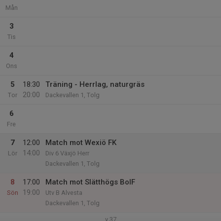
Mån
3
Tis
4
Ons
5
18:30
Träning - Herrlag, naturgräs
20:00
Tor
Dackevallen 1, Tolg
6
Fre
7
12:00
Match mot Wexiö FK
14:00
Lör
Div 6 Växjö Herr
Dackevallen 1, Tolg
8
17:00
Match mot Slätthögs BoIF
19:00
Sön
Utv B Alvesta
Dackevallen 1, Tolg
v.37