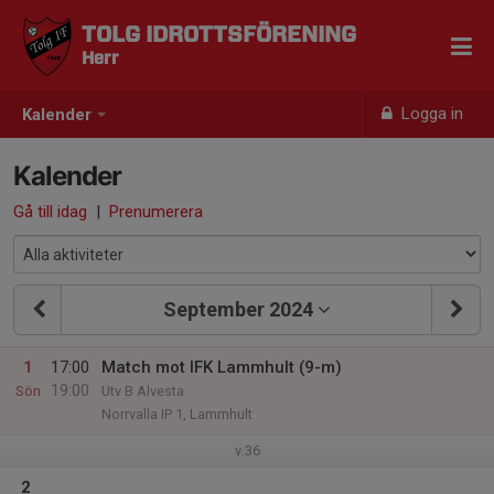
TOLG IDROTTSFÖRENING
Herr
Logga in
Kalender
Kalender
Gå till idag
|
Prenumerera
September 2024
1
17:00
Match mot IFK Lammhult (9-m)
19:00
Sön
Utv B Alvesta
Norrvalla IP 1, Lammhult
v.36
2