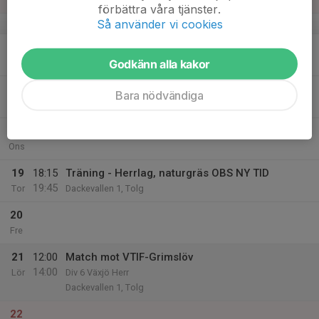
förbättra våra tjänster.
Så använder vi cookies
v.38
16
Godkänn alla kakor
Mån
17
18:15
Träning - Herrlag, naturgräs OBS NY TID
Bara nödvändiga
19:45
Tis
Dackevallen 1, Tolg
18
Ons
19
18:15
Träning - Herrlag, naturgräs OBS NY TID
19:45
Tor
Dackevallen 1, Tolg
20
Fre
21
12:00
Match mot VTIF-Grimslöv
14:00
Lör
Div 6 Växjö Herr
Dackevallen 1, Tolg
22