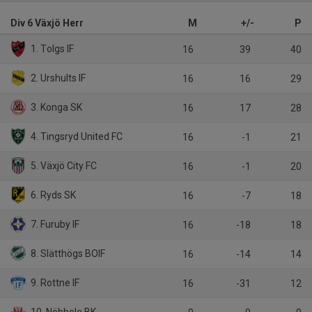
Div 6 Växjö Herr
M
+/-
P
1. Tolgs IF
16
39
40
2. Urshults IF
16
16
29
3. Konga SK
16
17
28
4. Tingsryd United FC
16
-1
21
5. Växjö City FC
16
-1
20
6. Ryds SK
16
-7
18
7. Furuby IF
16
-18
18
8. Slätthögs BOIF
16
-14
14
9. Rottne IF
16
-31
12