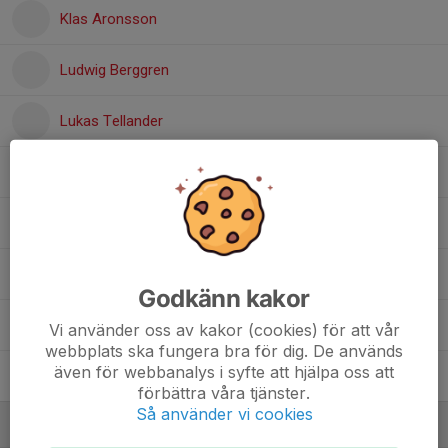
Klas Aronsson
Ludwig Berggren
Lukas Tellander
Marcus Rosell
Mike Lee
Nicolas Paredes
Godkänn kakor
Nikolas N Gårdemark
Vi använder oss av kakor (cookies) för att vår
webbplats ska fungera bra för dig. De används
även för webbanalys i syfte att hjälpa oss att
Sebastian Nilsson
förbättra våra tjänster.
Så använder vi cookies
Ledare