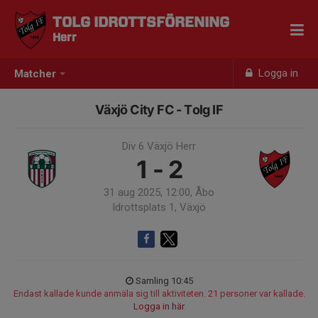
TOLG IDROTTSFÖRENING
Herr
Logga in
Matcher
Växjö City FC - Tolg IF
Div 6 Växjö Herr
1 - 2
31 aug 2025, 12:00, Åbo
Idrottsplats 1, Växjö
Samling 10:45
Endast kallade kunde anmäla sig till aktiviteten. 21 personer var kallade.
Logga in här