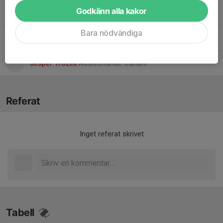
Godkänn alla kakor
David Avila Abalo
Huvudtränare
Bara nödvändiga
Håkan Persson
Lagledare
Jesper Trozell
Assisterande tränare
Referat
Inget referat skrivet
Tabell