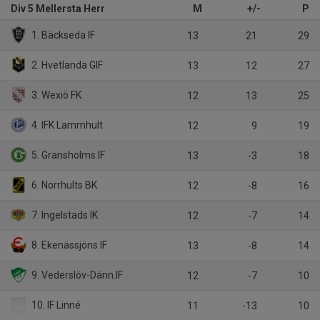
Div 5 Mellersta Herr
M
+/-
P
1. Bäckseda IF
13
21
29
2. Hvetlanda GIF
13
12
27
3. Wexiö FK
12
13
25
4. IFK Lammhult
12
9
19
5. Gransholms IF
13
-3
18
6. Norrhults BK
12
-8
16
7. Ingelstads IK
12
-7
14
8. Ekenässjöns IF
13
-8
14
9. Vederslöv-Dänn.IF
12
-7
10
10. IF Linné
11
-13
10