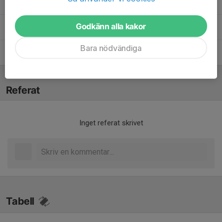
Alejandro Dinamarca
Assisterande tränare
Godkänn alla kakor
David Avila Abalo
Huvudtränare
Bara nödvändiga
Håkan Persson
Lagledare
Referat
Inget referat skrivet
Tabell