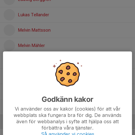
Lukas Tellander
Melvin Mattsson
Melvin Mähler
Nicolas Paredes
Oskar Dahlberg
Rasmus Brauer
Godkänn kakor
Theo Nordén
Vi använder oss av kakor (cookies) för att vår
webbplats ska fungera bra för dig. De används
även för webbanalys i syfte att hjälpa oss att
Ledare
förbättra våra tjänster.
Så använder vi cookies