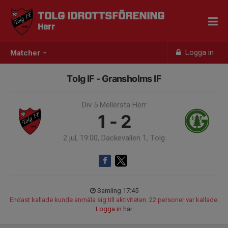
TOLG IDROTTSFÖRENING
Herr
Logga in
Matcher
Tolg IF - Gransholms IF
Div 5 Mellersta Herr
1 - 2
2 jul, 19:00, Dackevallen 1, Tolg
Samling 17:45
Endast kallade kunde anmäla sig till aktiviteten. 22 personer var kallade.
Logga in här