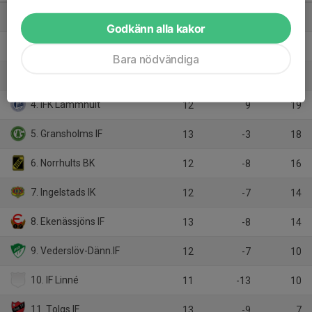
1. Bäckseda IF
13
21
29
Godkänn alla kakor
2. Hvetlanda GIF
13
12
27
Bara nödvändiga
3. Wexiö FK
12
13
25
4. IFK Lammhult
12
9
19
5. Gransholms IF
13
-3
18
6. Norrhults BK
12
-8
16
7. Ingelstads IK
12
-7
14
8. Ekenässjöns IF
13
-8
14
9. Vederslöv-Dänn.IF
12
-7
10
10. IF Linné
11
-13
10
11. Tolgs IF
13
-9
7