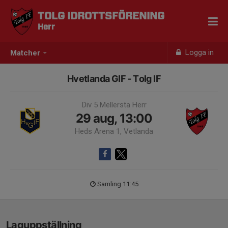
TOLG IDROTTSFÖRENING
Herr
Logga in
Matcher
Hvetlanda GIF - Tolg IF
Div 5 Mellersta Herr
29 aug, 13:00
Heds Arena 1, Vetlanda
Samling 11:45
Laguppställning