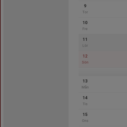
9
Tor
10
Fre
11
Lör
12
Sön
13
Mån
14
Tis
15
Ons