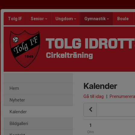
Tolg IF
Senior
Ungdom
Gymnastik
Boule
TOLG IDROT
Cirkelträning
Kalender
Hem
Gå till idag
|
Prenumerer
Nyheter
Kalender
Bildgalleri
1
Ons