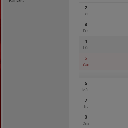
Kontakt
2
Tor
3
Fre
4
Lör
5
Sön
6
Mån
7
Tis
8
Ons