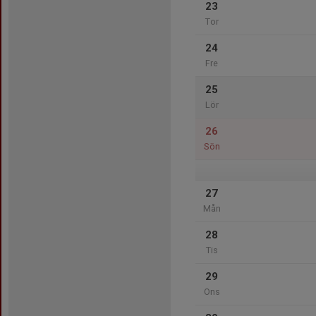
23
Tor
24
Fre
25
Lör
26
Sön
27
Mån
28
Tis
29
Ons