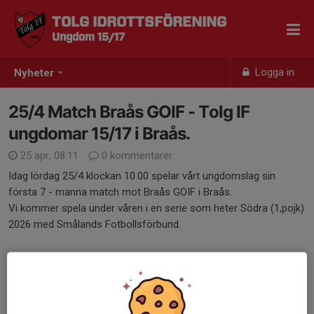
TOLG IDROTTSFÖRENING
Ungdom 15/17
Logga in
Nyheter
25/4 Match Braås GOIF - Tolg IF
ungdomar 15/17 i Braås.
25 apr, 08:11
0 kommentarer
Idag lördag 25/4 klockan 10.00 spelar vårt ungdomslag sin
första 7 - manna match mot Braås GOIF i Braås.
Vi kommer spela under våren i en serie som heter Södra (1,pojk)
2026 med Smålands Fotbollsförbund.
Välkomna !
/Anna