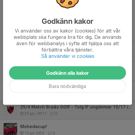
Dela nyhet
Godkänn kakor
Vi använder oss av kakor (cookies) för att vår
Tidigare nyheter
webbplats ska fungera bra för dig. De används
även för webbanalys i syfte att hjälpa oss att
Lenhovda Cup
förbättra våra tjänster.
25 jun, 11:39
0
Så använder vi cookies
Moheda Sommar Cup
Godkänn alla kakor
12 jun, 13:03
0
Bara nödvändiga
Hemmapremiär
9 maj, 14:41
0
25/4 Match Braås GOIF - Tolg IF ungdomar 15/17 i Braås.
25 apr, 08:11
0
Mohedacup!
13 jun 2025
0