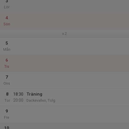
3
Lör
4
Sön
v.2
5
Mån
6
Tis
7
Ons
8
18:30
Träning
20:00
Tor
Dackevallen, Tolg
9
Fre
10