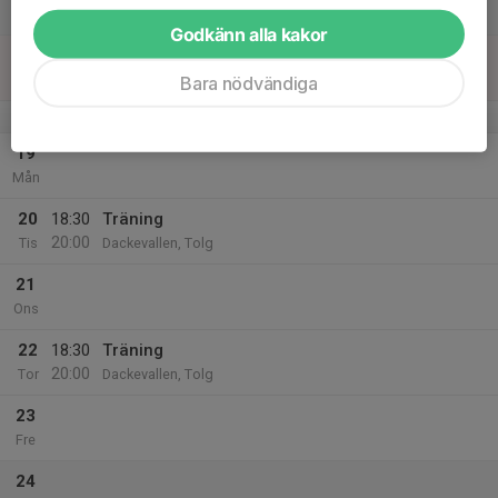
15:00
Lör
Icon, Guldrummet
Godkänn alla kakor
18
Sön
Bara nödvändiga
v.4
19
Mån
20
18:30
Träning
20:00
Tis
Dackevallen, Tolg
21
Ons
22
18:30
Träning
20:00
Tor
Dackevallen, Tolg
23
Fre
24