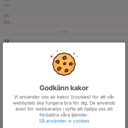
Lör
11
Sön
v.3
12
Mån
13
18:30
Träning
20:00
Tis
Dackevallen, Tolg
14
Ons
Godkänn kakor
15
18:30
Träning
Vi använder oss av kakor (cookies) för att vår
20:00
Tor
Dackevallen, Tolg
webbplats ska fungera bra för dig. De används
även för webbanalys i syfte att hjälpa oss att
16
förbättra våra tjänster.
Fre
Så använder vi cookies
17
13:00
Upptaktsmöte