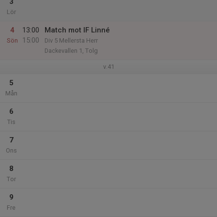
3
Lör
4
13:00
Match mot IF Linné
15:00
Sön
Div 5 Mellersta Herr
Dackevallen 1, Tolg
v.41
5
Mån
6
Tis
7
Ons
8
Tor
9
Fre