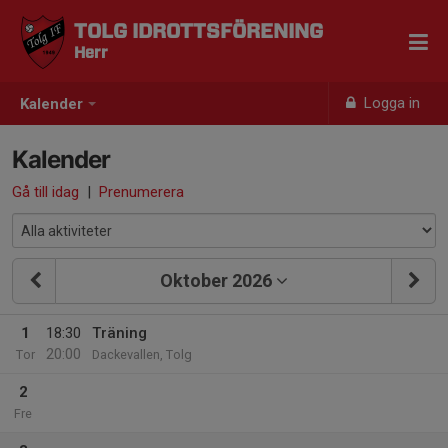
TOLG IDROTTSFÖRENING
Herr
Logga in
Kalender
Kalender
Gå till idag
|
Prenumerera
Oktober 2026
1
18:30
Träning
20:00
Tor
Dackevallen, Tolg
2
Fre