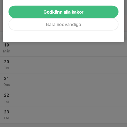
17
Lör
Godkänn alla kakor
18
Bara nödvändiga
Sön
v.43
19
Mån
20
Tis
21
Ons
22
Tor
23
Fre