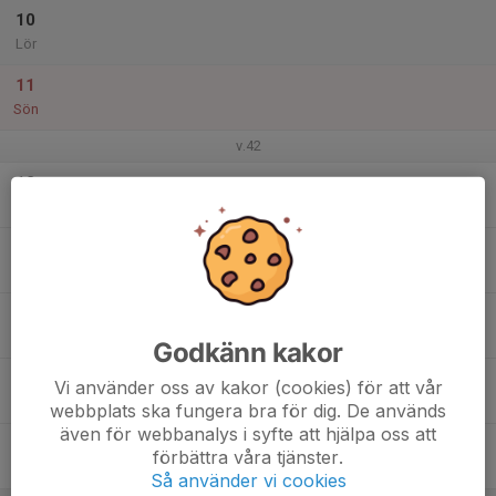
10
Lör
11
Sön
v.42
12
Mån
13
Tis
14
Ons
Godkänn kakor
15
Vi använder oss av kakor (cookies) för att vår
Tor
webbplats ska fungera bra för dig. De används
även för webbanalys i syfte att hjälpa oss att
16
förbättra våra tjänster.
Fre
Så använder vi cookies