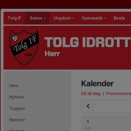
Tolg IF
Senior
Ungdom
Gymnastik
Boule
TOLG IDROT
Herr
Kalender
Hem
Gå till idag
|
Prenumerer
Nyheter
Truppen
Matcher
1
Lör