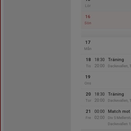
Lör
16
Sön
17
Mån
18
18:30
Träning
20:00
Tis
Dackevallen, 
19
Ons
20
18:30
Träning
20:00
Tor
Dackevallen, 
21
00:00
Match mot 
02:00
Fre
Div 5 Mellerst
Dackevallen 1