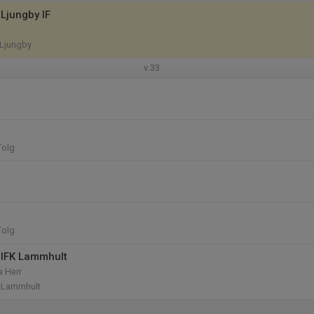
Ljungby IF
 Ljungby
v.33
Tolg
Tolg
 IFK Lammhult
a Herr
1, Lammhult