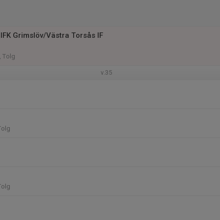
IFK Grimslöv/Västra Torsås IF
, Tolg
v.35
Tolg
Tolg