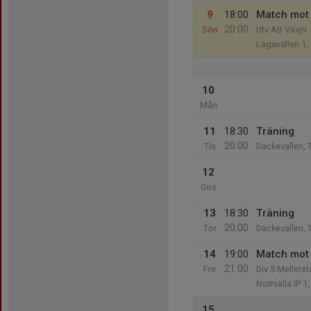
9
18:00
Match mot 
20:00
Sön
Utv AB Växjö
Lagavallen 1,
10
Mån
11
18:30
Träning
20:00
Tis
Dackevallen, 
12
Ons
13
18:30
Träning
20:00
Tor
Dackevallen, 
14
19:00
Match mot
21:00
Fre
Div 5 Mellerst
Norrvalla IP 
15