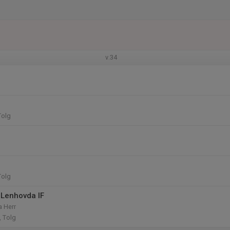
v.34
Tolg
Tolg
Lenhovda IF
a Herr
, Tolg