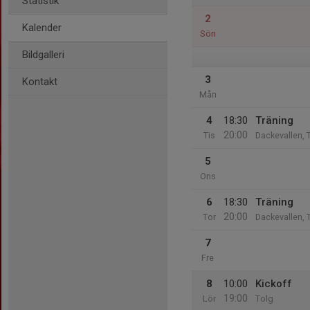
Statistik
2
Kalender
Sön
Bildgalleri
3
Kontakt
Mån
4
18:30
Träning
20:00
Tis
Dackevallen, 
5
Ons
6
18:30
Träning
20:00
Tor
Dackevallen, 
7
Fre
8
10:00
Kickoff
19:00
Lör
Tolg