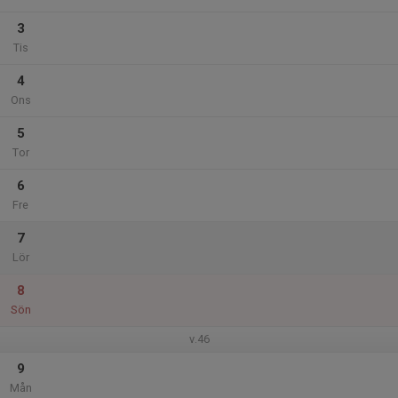
3
Tis
4
Ons
5
Tor
6
Fre
7
Lör
8
Sön
v.46
9
Mån