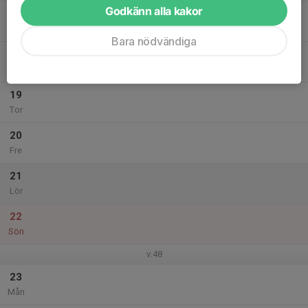
Godkänn alla kakor
17
Tis
Bara nödvändiga
18
Ons
19
Tor
20
Fre
21
Lör
22
Sön
v.48
23
Mån