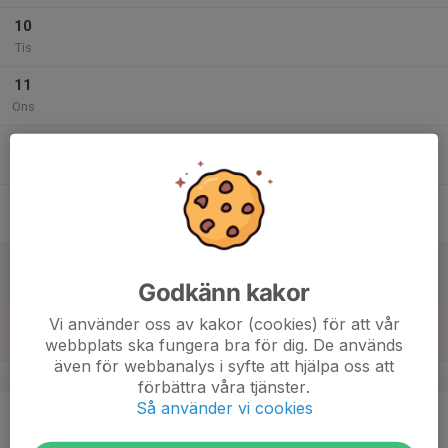
10
Tis
11
Ons
12
Tor
13
Fre
14
Lör
Godkänn kakor
15
Vi använder oss av kakor (cookies) för att vår
webbplats ska fungera bra för dig. De används
Sön
även för webbanalys i syfte att hjälpa oss att
v.47
förbättra våra tjänster.
Så använder vi cookies
16
Mån