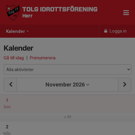
TOLG IDROTTSFÖRENING
Herr
Logga in
Kalender
Kalender
Gå till idag
|
Prenumerera
November 2026
1
Sön
v.45
2
Mån