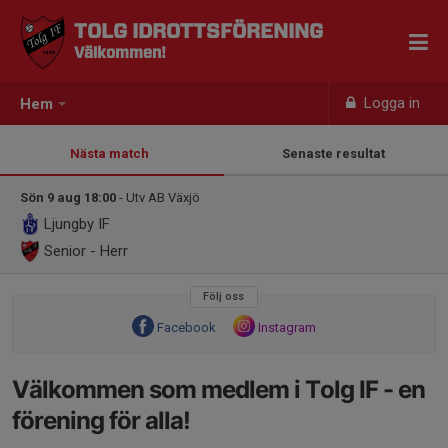
TOLG IDROTTSFÖRENING
Välkommen!
Logga in
Hem
Nästa match
Senaste resultat
Sön 9 aug 18:00
- Utv AB Växjö
Ljungby IF
Senior - Herr
Följ oss
Facebook
Instagram
Välkommen som medlem i Tolg IF - en
förening för alla!