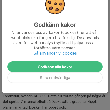
9 maj, 14:50
Godkänn kakor
Vi använder oss av kakor (cookies) för att vår
webbplats ska fungera bra för dig. De används
även för webbanalys i syfte att hjälpa oss att
förbättra våra tjänster.
Så använder vi cookies
Godkänn alla kakor
Bara nödvändiga
Imorgon söndag spelar 15-17 laget hemmapremiär mot IFK
Lammhult, avspark kl 10.00. Detta blir första gången på några år
det spelas 7-mannafotboll på Dackevallen, gräset är klippt,
planen är kritad, kiosken har öppet och...