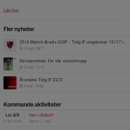
Läs mer
Fler nyheter
25/4 Match Braås GOIF - Tolg IF ungdomar 15/17 i Braås.
25 apr, 08:11
Seriepremiär för vår seniortrupp
10 apr, 12:51
Årsmöte Tolg IF 22/3
3 mar, 19:59
Kommande aktiviteter
Lör 8/8
Herr
»
Kickoff
10:00-19:00
Senior
| Tolg