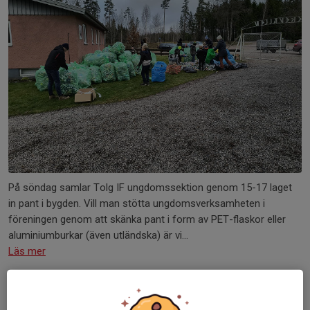
På söndag samlar Tolg IF ungdomssektion genom 15-17 laget
in pant i bygden. Vill man stötta ungdomsverksamheten i
föreningen genom att skänka pant i form av PET-flaskor eller
aluminiumburkar (även utländska) är vi...
Läs mer
Hemmapremiär!