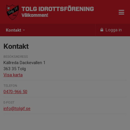
TOLG IDROTTSFÖRENING
Välkommen!
Logga in
Kontakt
Kontakt
BESÖKSADRESS
Källreda Dackevallen 1
363 35 Tolg
Visa karta
TELEFON
0470-966 50
E-POST
info@tolgif.se