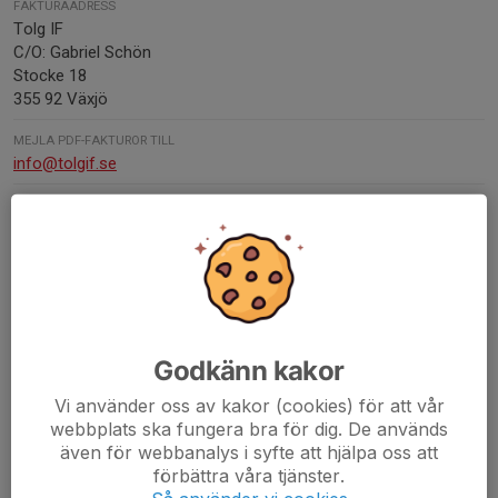
FAKTURAADRESS
Tolg IF
C/O: Gabriel Schön
Stocke 18
355 92 Växjö
MEJLA PDF-FAKTUROR TILL
info@tolgif.se
FÖRENINGSNUMMER
4097-15
ORG. NUMMER
829500-4355
BANKGIRO
945-8324
Godkänn kakor
SWISH-NUMMER
Vi använder oss av kakor (cookies) för att vår
123 634 4600
webbplats ska fungera bra för dig. De används
även för webbanalys i syfte att hjälpa oss att
förbättra våra tjänster.
Kontaktpersoner