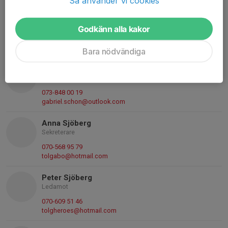
Så använder vi cookies
Hans Klintéd
Ordförande
Godkänn alla kakor
073-534 26 06
hans.klinted@gmail.com
Bara nödvändiga
Gabriel Schön
Kassör
073-848 00 19
gabriel.schon@outlook.com
Anna Sjöberg
Sekreterare
070-568 95 79
tolgabo@hotmail.com
Peter Sjöberg
Ledamot
070-609 51 46
tolgheroes@hotmail.com