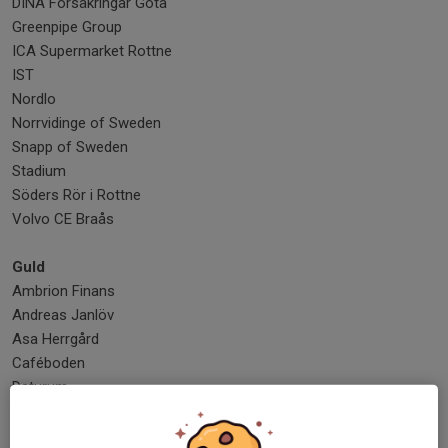
DINA Försäkringar Göta
Greenpipe Group
ICA Supermarket Rottne
IST
Nordlo
Norrvidinge of Sweden
Snapp of Sweden
Stadium
Söders Rör i Rottne
Volvo CE Braås
Guld
Ambrion Finans
Andreas Janlöv
Asa Herrgård
Caféboden
Daturum
HYAB
JOMU Jord & Skog