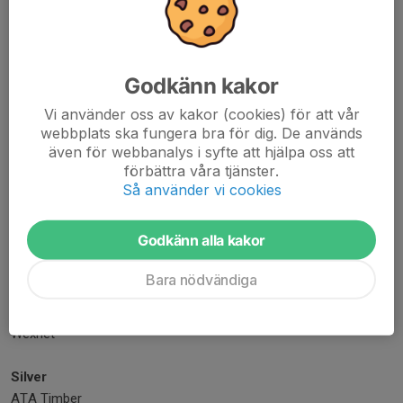
Klockaregårdens Trädgårdsbutik
Konstnär Emilia Linderholm
Länsförsäkring Kronoberg
Löfbergs
Godkänn kakor
MJL Consultancy
Vi använder oss av kakor (cookies) för att vår
Målajords kött
webbplats ska fungera bra för dig. De används
Nybergs Bilservice
även för webbanalys i syfte att hjälpa oss att
PeO Vinnersten Massage & Friskvård
förbättra våra tjänster.
Rooths måleri
Så använder vi cookies
Rottne Industri
Snickrat & klart
Godkänn alla kakor
Sparbanken Eken
Vartorps Trädgårdstjänst
Bara nödvändiga
Vekron
Vidingehem
Wexnet
Silver
ATA Timber