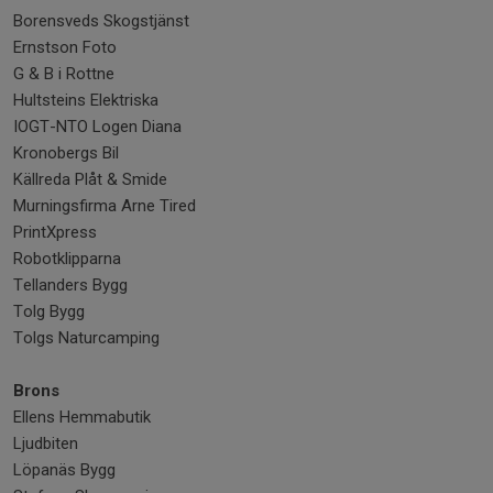
Borensveds Skogstjänst
Ernstson Foto
G & B i Rottne
Hultsteins Elektriska
IOGT-NTO Logen Diana
Kronobergs Bil
Källreda Plåt & Smide
Murningsfirma Arne Tired
PrintXpress
Robotklipparna
Tellanders Bygg
Tolg Bygg
Tolgs Naturcamping
Brons
Ellens Hemmabutik
Ljudbiten
Löpanäs Bygg