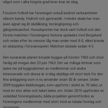
något som i allra högsta grad lever kvar än idag.
Förutom fotboll har föreningen också bedrivit verksamheter
såsom bandy, friidrott och gymnastik. I mindre skala har man
även ägnat sig åt skidåkning, terränglöpning och
gångverksamhet. Huvudsporten har dock varit fotboll och den
första matchen i föreningens historia spelades mot Bergslund
och redan efter tio minuter låg man under med 4-0, vilket krävde
en skärpning i försvarsspelet. Matchen slutade sedan 4-2.
Den nuvarande planen började byggas på hösten 1960 och stod
färdig att invigas den 23 juni 1963. Det var många timmar som
lades ner på byggnationen av medlemmar och andra
intresserade och dessa är vi idag skyldiga ett stort tack för den
fina anläggning som vi nu använder snart 50 år senare. Under
2009 byggdes klubbstugan, som uppförts i slutet av 70 talet, ut
med en stor altan och taket lades om. Under 2010 uppfördes en
vedeldad föreningsbastu, båda projekten genomfördes av
föreningens medlemmar med stort stöd av lokala företag och
sponsorer.