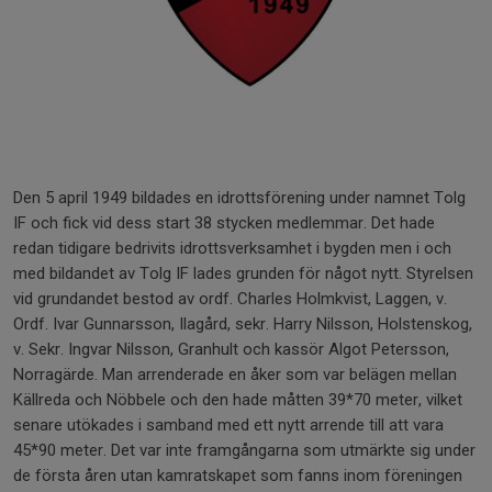
Den 5 april 1949 bildades en idrottsförening under namnet Tolg
IF och fick vid dess start 38 stycken medlemmar. Det hade
redan tidigare bedrivits idrottsverksamhet i bygden men i och
med bildandet av Tolg IF lades grunden för något nytt. Styrelsen
vid grundandet bestod av ordf. Charles Holmkvist, Laggen, v.
Ordf. Ivar Gunnarsson, Ilagård, sekr. Harry Nilsson, Holstenskog,
v. Sekr. Ingvar Nilsson, Granhult och kassör Algot Petersson,
Norragärde. Man arrenderade en åker som var belägen mellan
Källreda och Nöbbele och den hade måtten 39*70 meter, vilket
senare utökades i samband med ett nytt arrende till att vara
45*90 meter. Det var inte framgångarna som utmärkte sig under
de första åren utan kamratskapet som fanns inom föreningen