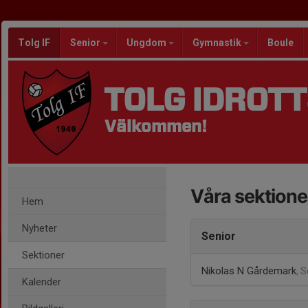
Tolg IF
Senior
Ungdom
Gymnastik
Boule
TOLG IDROT
Välkommen!
Våra sektione
Hem
Nyheter
Senior
Sektioner
Nikolas N Gårdemark
, 
Kalender