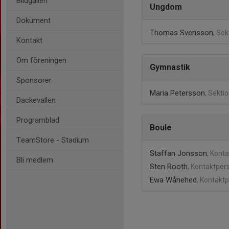
Bildgalleri
Ungdom
Dokument
Thomas Svensson
, Se
Kontakt
Om föreningen
Gymnastik
Sponsorer
Maria Petersson
, Sekti
Dackevallen
Programblad
Boule
TeamStore - Stadium
Staffan Jonsson
, Kont
Bli medlem
Sten Rooth
, Kontaktper
Ewa Wånehed
, Kontakt