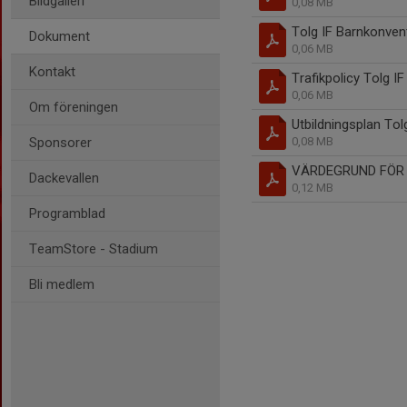
Bildgalleri
0,08 MB
Tolg IF Barnkonven
Dokument
0,06 MB
Kontakt
Trafikpolicy Tolg IF
0,06 MB
Om föreningen
Utbildningsplan Tol
Sponsorer
0,08 MB
VÄRDEGRUND FÖR T
Dackevallen
0,12 MB
Programblad
TeamStore - Stadium
Bli medlem