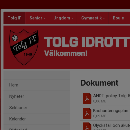
Tolg IF
Senior
Ungdom
Gymnastik
Boule
TOLG IDROT
Välkommen!
Dokument
Hem
ANDT-policy Tolg IF
Nyheter
0,06 MB
Sektioner
Krishanteringsplan 
0,09 MB
Kalender
Olycksfall och ak