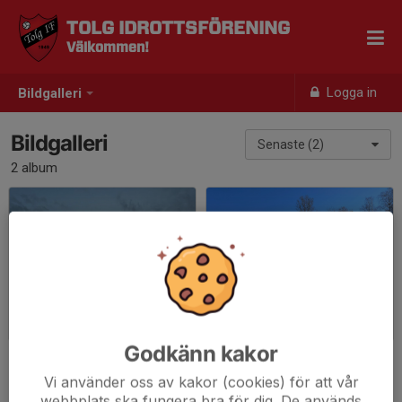
TOLG IDROTTSFÖRENING
Välkommen!
Logga in
Bildgalleri
Bildgalleri
Senaste (2)
2 album
Derby Tolg IF - Rottne IF 2025
Fixardag Dackevallen våren 2023
2025-05-08
|
18 st
2023-04-22
|
12 st
Godkänn kakor
Vi använder oss av kakor (cookies) för att vår
webbplats ska fungera bra för dig. De används