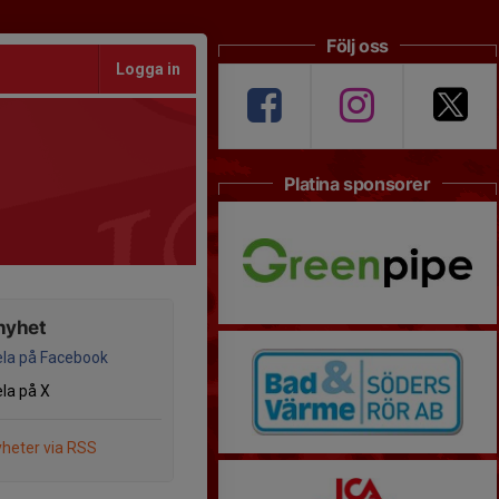
Följ oss
Logga in
Platina sponsorer
nyhet
la på Facebook
la på X
heter via RSS