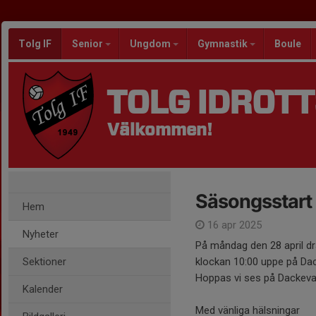
Tolg IF
Senior
Ungdom
Gymnastik
Boule
TOLG IDROT
Välkommen!
Säsongsstart
Hem
16 apr 2025
Nyheter
På måndag den 28 april dra
Sektioner
klockan 10:00 uppe på Da
Hoppas vi ses på Dackeval
Kalender
Med vänliga hälsningar