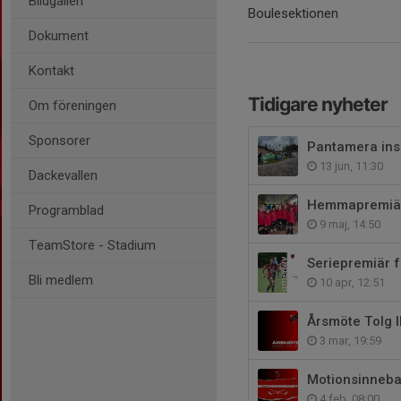
Bildgalleri
Boulesektionen
Dokument
Kontakt
Tidigare nyheter
Om föreningen
Sponsorer
Pantamera ins
13 jun, 11:30
Dackevallen
Hemmapremiä
Programblad
9 maj, 14:50
TeamStore - Stadium
Seriepremiär f
Bli medlem
10 apr, 12:51
Årsmöte Tolg I
3 mar, 19:59
Motionsinneba
4 feb, 08:00