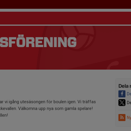
TSFÖRENING
Dela 
De
r vi igång utesäsongen för boulen igen. Vi träffas
De
ckevallen. Välkomna upp nya som gamla spelare!
len!
Ny