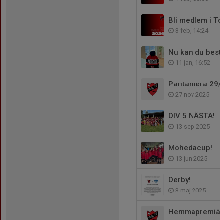
Bli medlem i To
3 feb, 14:24
Nu kan du best
11 jan, 16:52
Pantamera 29
27 nov 2025
DIV 5 NÄSTA!
13 sep 2025
Mohedacup!
13 jun 2025
Derby!
3 maj 2025
Hemmapremiä