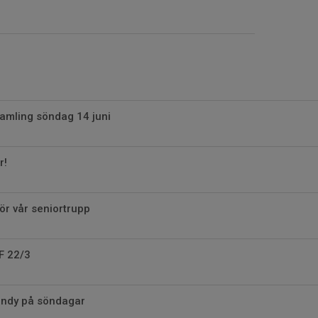
amling söndag 14 juni
r!
ör vår seniortrupp
F 22/3
ndy på söndagar