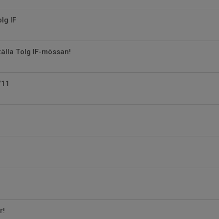
lg IF
älla Tolg IF-mössan!
/11
r!