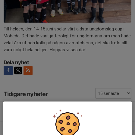
Till helgen, den 14-15 juni spelar vårt äldsta ungdomslag cup i
Moheda. Det hade varit jätteroligt för ungdomarna om man hade
velat åka ut och kolla på någon av matcherna, det ska trots allt
vara soligt hela helgen. Hoppas vi ses där!
Dela nyhet
Tidigare nyheter
Pantamera insamling söndag 14 juni
13 jun, 11:30
Hemmapremiär!
9 maj, 14:50