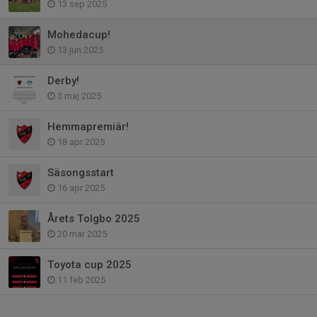
13 sep 2025
Mohedacup!
13 jun 2025
Derby!
3 maj 2025
Hemmapremiär!
18 apr 2025
Säsongsstart
16 apr 2025
Årets Tolgbo 2025
20 mar 2025
Toyota cup 2025
11 feb 2025